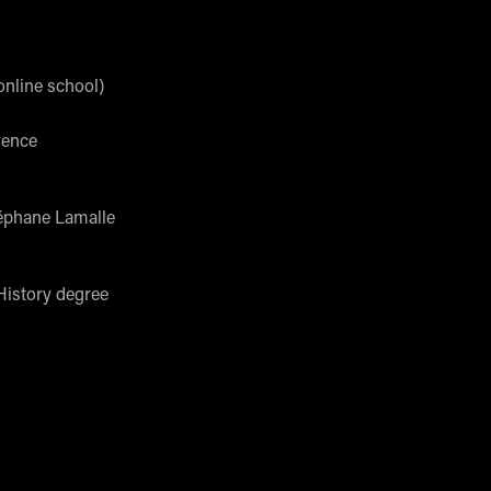
online school)
vence
téphane Lamalle
History degree