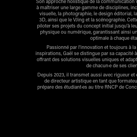
Son approche holistique de la communication vi
à maîtriser une large gamme de disciplines, incl
visuelle, la photographie, le design éditorial, l
3D, ainsi que le VJing et la scénographie. Cet
piloter ses projets du concept initial jusqu'à leu
physique ou numérique, garantissant ainsi un
optimale à chaque éta
Passionné par l'innovation et toujours à l
inspirations, Gaël se distingue par sa capacité à 
offrant des solutions visuelles uniques et ada
de chacun·e de ses clien
Depuis 2023, il transmet aussi avec rigueur e
de directeur artistique en tant que formate
prépare des étudiant·es au titre RNCP de Con