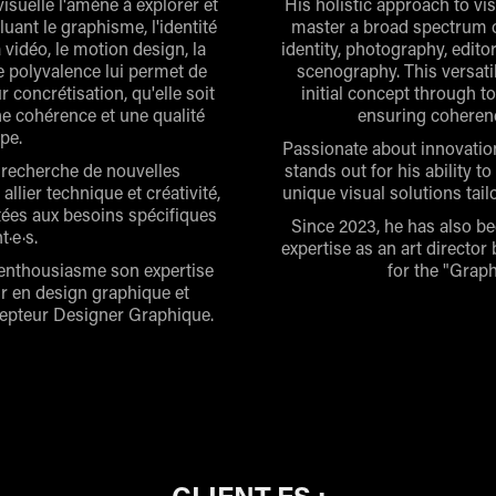
suelle l'amène à explorer et
His holistic approach to v
uant le graphisme, l'identité
master a broad spectrum of
a vidéo, le motion design, la
identity, photography, edito
te polyvalence lui permet de
scenography. This versati
r concrétisation, qu'elle soit
initial concept through to
e cohérence et une qualité
ensuring coherenc
pe.
Passionate about innovation
a recherche de nouvelles
stands out for his ability to
allier technique et créativité,
unique visual solutions tailo
ptées aux besoins spécifiques
Since 2023, he has also be
t·e·s.
expertise as an art directo
t enthousiasme son expertise
for the "Grap
ur en design graphique et
cepteur Designer Graphique.