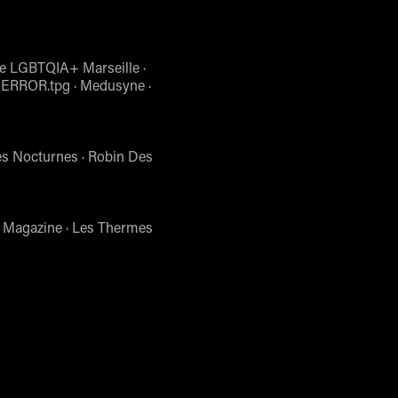
re LGBTQIA+ Marseille ·
· ERROR.tpg · Medusyne ·
es Nocturnes · Robin Des
M Magazine · Les Thermes