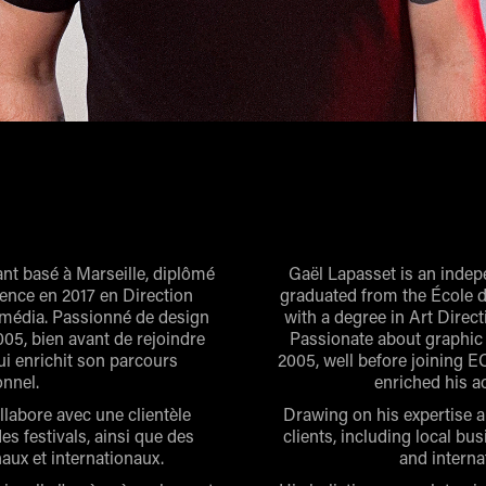
nt basé à Marseille, diplômé
Gaël Lapasset is an indep
vence en 2017 en Direction
graduated from the École d
imédia. Passionné de design
with a degree in Art Dire
05, bien avant de rejoindre
Passionate about graphic 
ui enrichit son parcours
2005, well before joining E
nnel.
enriched his a
ollabore avec une clientèle
Drawing on his expertise a
s festivals, ainsi que des
clients, including local bus
naux et internationaux.
and interna