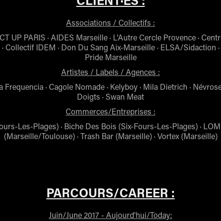
CLIENT·ES :
Associations / Collectifs :
ACT UP PARIS · AIDES Marseille · L'Autre Cercle Provence · Cent
· Collectif IDEM · Don Du Sang Aix-Marseille · ELSA/Sidaction 
Pride Marseille
Artistes / Labels / Agences :
a Frequencia · Cagole Nomade · Kelyboy · Mila Dietrich · Névros
Doigts · Swan Meat
Commerces/Entreprises :
ours-Les-Plages) · Biche Des Bois (Six-Fours-Les-Plages) · LO
(Marseille/Toulouse) · Trash Bar (Marseille) · Vortex (Marseille)
PARCOURS/CAREER :
Juin/June 2017 - Aujourd'hui/Today: