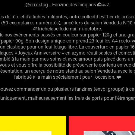
@error.tpg
- Fanzine des cinq ans 🎂✊🎉
de fête et d’affiches militantes, notre collectif est fier de prés
ée (50 exemplaires numérotés), lancé lors du salon Vendetta N°10
@frichelabelledemai
mi-octobre.
s de nos événements passés en couleur sur papier 120g et une gr
r papier 90g. Son design unique comprend 23 feuilles A4 recto-v
un élastique pour un feuilletage libre. La couverture en papier 1
s plaques « Joyeux Anniversaire » en azyme réutilisables et comes
semblé à la main par mes soins et avec amour puis placé dans un s
 vous et vous offre la possibilité de préserver le contenu en vue d
sentation, un aperçu de notre stand au salon Vendetta, avec le pr
fabriqué à la main spécialement pour l’occasion. ❤️
ouvez commander un ou plusieurs fanzines (envoi groupé)
à ce
uniquement, malheureusement les frais de ports pour l'étranger