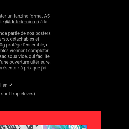
enter un fanzine format A5
 de
@ldc.lederniercri
à la
ande partie de nos posters
erso, détachables et
60g protège l’ensemble, et
tibles viennent compléter
ac sous vide, qui facilite
’une ouverture ultérieure.
ésentoir à prix que j’ai
 lien
🔗
 sont trop élevés)