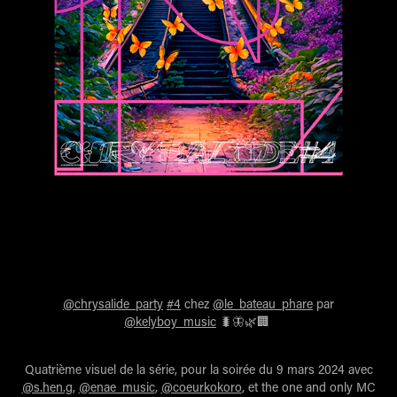
@chrysalide_party
#4
chez
@le_bateau_phare
par
@kelyboy_music
🐛🦋🌿🏢
Quatrième visuel de la série, pour la soirée du 9 mars 2024 avec
@s.hen.g
,
@enae_music
,
@coeurkokoro
, et the one and only MC